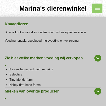
Ga
Marina's dierenwinkel
direct
naar
de
Knaagdieren
hoofdinhoud
Bij ons kunt u van alles vinden voor uw knaagdier en konijn
Voeding, snack, speelgoed, huisvesting en verzorging
Zie hier welke merken voeding wij verkopen
Kasper faunafood (zelf verpakt)
Selective
Tiny friends farm
Hobby first hope farms
Merken van overige producten